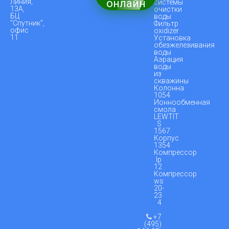
онлайн
Линия,
системы
13А,
очистки
БЦ
воды
"Спутник",
Фильтр
офис
oxidizer
11
Установка
обезжелезивания
воды
Аэрация
воды
из
скважины
Колонна
1054
Ионнообменная
смола
LEWTIT
S
1567
Корпус
1354
Компрессор
lp
12
Компрессор
ws
20-
23
4
+7
(495)