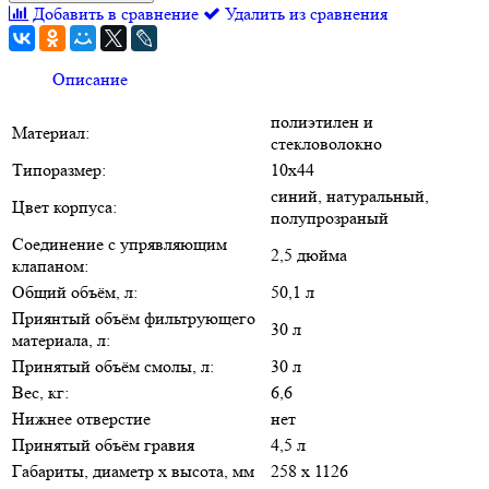
Добавить в сравнение
Удалить из сравнения
Описание
полиэтилен и
Материал:
стекловолокно
Типоразмер:
10х44
синий, натуральный,
Цвет корпуса:
полупрозраный
Соединение с упрявляющим
2,5 дюйма
клапаном:
Общий объём, л:
50,1 л
Приянтый объём фильтрующего
30 л
материала, л:
Принятый объём смолы, л:
30 л
Вес, кг:
6,6
Нижнее отверстие
нет
Принятый объём гравия
4,5 л
Габариты, диаметр х высота, мм
258 х 1126