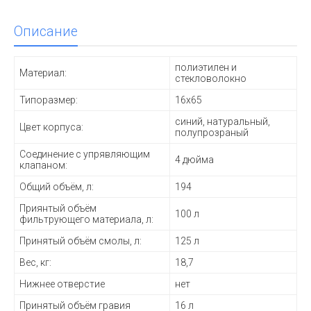
Описание
полиэтилен и
Материал:
стекловолокно
Типоразмер:
16х65
синий, натуральный,
Цвет корпуса:
полупрозраный
Соединение с упрявляющим
4 дюйма
клапаном:
Общий объём, л:
194
Приянтый объём
100 л
фильтрующего материала, л:
Принятый объём смолы, л:
125 л
Вес, кг:
18,7
Нижнее отверстие
нет
Принятый объём гравия
16 л