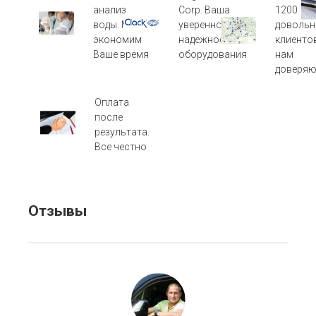
анализ
Corp. Ваша
1200
воды. Мы
уверенность в
довольн
экономим
надежности
клиентов
Ваше время
оборудования
нам
доверяю
Оплата
после
результата.
Все честно
Отзывы