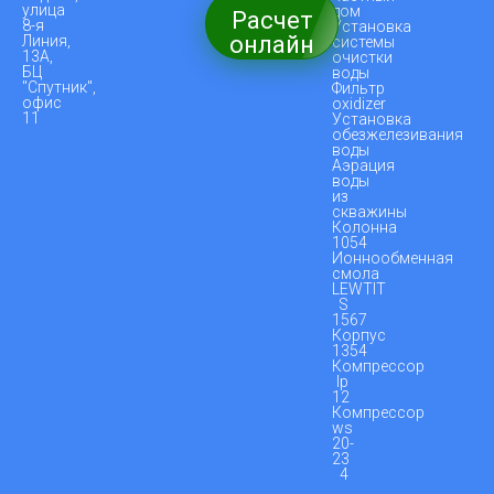
улица
дом
Расчет
8-я
Установка
онлайн
Линия,
системы
13А,
очистки
БЦ
воды
"Спутник",
Фильтр
офис
oxidizer
11
Установка
обезжелезивания
воды
Аэрация
воды
из
скважины
Колонна
1054
Ионнообменная
смола
LEWTIT
S
1567
Корпус
1354
Компрессор
lp
12
Компрессор
ws
20-
23
4