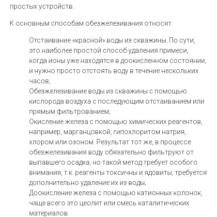
простых устройств.
К основным способам обезжелезивания относят:
Отстаивание «красной» воды из скважины. По сути,
это наиболее простой способ удаления примеси,
когда ионы уже находятся в доокисленном состоянии,
и нужно просто отстоять воду в течение нескольких
часов;
Обезжелезивание воды из скважины с помощью
кислорода воздуха с последующим отстаиванием или
прямым фильтрованием;
Окисление железа с помощью химических реагентов,
например, марганцовкой, гипохлоритом натрия,
хлором или озоном. Результат тот же, в процессе
обезжелезивания воду обязательно фильтруют от
выпавшего осадка, но такой метод требует особого
внимания, т.к. реагенты токсичны и ядовиты, требуется
дополнительно удаление их из воды;
Доокисление железа с помощью катионных колонок,
чаще всего это цеолит или смесь каталитических
материалов.