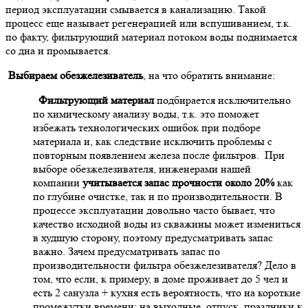
период эксплуатации смывается в канализацию. Такой
процесс еще называет регенерацией или вспушиванием, т.к.
по факту, фильтрующий материал потоком воды поднимается
со дна и промывается.
Выбираем обезжелезиватель
, на что обратить внимание:
Фильтрующий материал
подбирается исключительно
по химическому анализу воды, т.к. это поможет
избежать технологических ошибок при подборе
материала и, как следствие исключить проблемы с
повторным появлением железа после фильтров. При
выборе обезжелезивателя, инженерами нашей
компании
учитывается запас прочности около 20%
как
по глубине очистке, так и по производительности. В
процессе эксплуатации довольно часто бывает, что
качество исходной воды из скважины может измениться
в худшую сторону, поэтому предусматривать запас
важно. Зачем предусматривать запас по
производительности фильтра обезжелезивателя? Дело в
том, что если, к примеру, в доме проживает до 5 чел и
есть 2 санузла + кухня есть вероятность, что на короткие
промежутки времени: на выходные, отпуск, праздники к