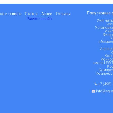
Популярные 
ка и оплата
Статьи
Акции
Отзывы
Расчет онлайн
Умягчите
час
Установка
очис
Фильт
У
обезжел
Аэраци
Коло
Ионно
смола LEWT
Кор
Компрес
Компресс
+7 (495) 
info@aqual