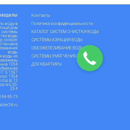
разделы
Контакты
ль воды в
Политика конфиденциальности
тный дом
 системы
КАТАЛОГ СИСТЕМ ОЧИСТКИ ВОДЫ
тки воды
р oxidizer
СИСТЕМЫ АЭРАЦИИ ВОДЫ
становка
езивания
ОБЕЗЖЕЛЕЗИВАНИЕ ВОДЫ
воды
я воды из
СИСТЕМЫ УМЯГЧЕНИЯ ВОДЫ
скважины
нна 1054
ДЛЯ КВАРТИРЫ
обменная
IT S 1567
пус 1354
сор lp 12
ор ws 20-
23 4
144-95-73
ider24.ru