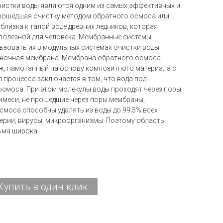
чистки воды являются одним из самых эффективных и
прошедшая очистку методом обратного осмоса или
лизка к талой воде древних ледников, которая
 полезной для человека. Мембранные системы
ьзовать их в модульных системах очистки воды.
ночная мембрана. Мембрана обратного осмоса
ж, намотанный на основу композитного материала с
 процесса заключается в том, что вода под
осмоса. При этом молекулы воды проходят через поры
имеси, не прошедшие через поры мембраны,
моса способны удалять из воды до 99.5% всех
терии, вирусы, микроорганизмы. Поэтому область
ьма широка.
Купить в один клик