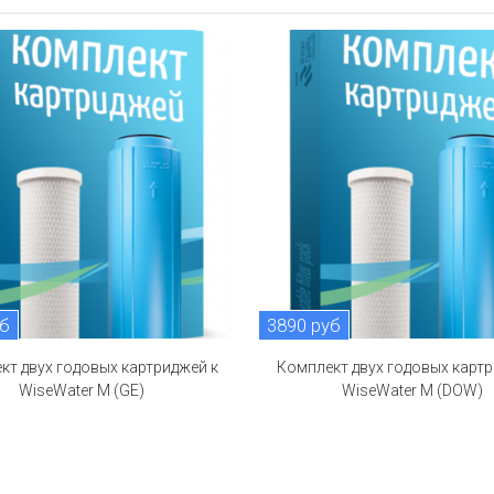
уб
3890 руб
кт двух годовых картриджей к
Комплект двух годовых картр
WiseWater M (GE)
WiseWater M (DOW)