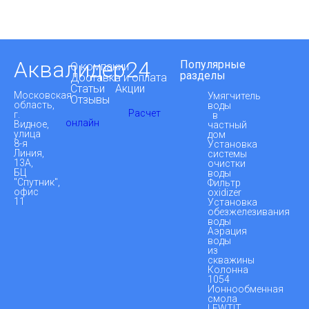
Аквалидер24
Популярные
О компании
разделы
Доставка и оплата
Статьи
Акции
Московская
Умягчитель
Отзывы
область,
воды
Расчет
г.
в
онлайн
Видное,
частный
улица
дом
8-я
Установка
Линия,
системы
13А,
очистки
БЦ
воды
"Спутник",
Фильтр
офис
oxidizer
11
Установка
обезжелезивания
воды
Аэрация
воды
из
скважины
Колонна
1054
Ионнообменная
смола
LEWTIT