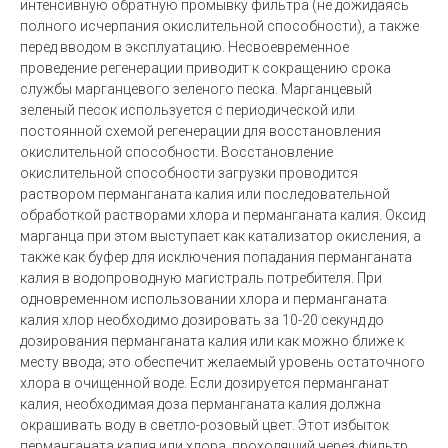
интенсивную обратную промывку фильтра (не дожидаясь
полного исчерпания окислительной способности), а также
перед вводом в эксплуатацию. Несвоевременное
проведение регенерации приводит к сокращению срока
службы марганцевого зеленого песка. Марганцевый
зеленый песок используется с периодической или
постоянной схемой регенерации для восстановления
окислительной способности. Восстановление
окислительной способности загрузки проводится
раствором перманганата калия или последовательной
обработкой растворами хлора и перманганата калия. Оксид
марганца при этом выступает как катализатор окисления, а
также как буфер для исключения попадания перманганата
калия в водопроводную магистраль потребителя. При
одновременном использовании хлора и перманганата
калия хлор необходимо дозировать за 10-20 секунд до
дозирования перманганата калия или как можно ближе к
месту ввода; это обеспечит желаемый уровень остаточного
хлора в очищенной воде. Если дозируется перманганат
калия, необходимая доза перманганата калия должна
окрашивать воду в светло-розовый цвет. Этот избыток
перманганата калия или хлора, проходящий через фильтр,