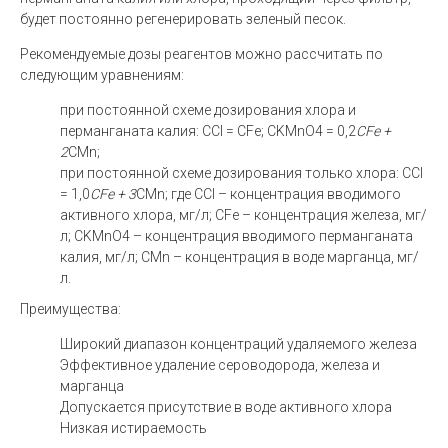
будет постоянно регенерировать зеленый песок.
Рекомендуемые дозы реагентов можно рассчитать по
следующим уравнениям:
при постоянной схеме дозирования хлора и
перманганата калия: СCl = СFe; СKMnО4 = 0,2
СFe +
2
СMn;
при постоянной схеме дозирования только хлора: СCl
= 1,0
СFe + 3
СMn; где СCl – концентрация вводимого
активного хлора, мг/л; СFe – концентрация железа, мг/
л; СKMnО4 – концентрация вводимого перманганата
калия, мг/л; СMn – концентрация в воде марганца, мг/
л.
Преимущества:
Широкий диапазон концентраций удаляемого железа
Эффективное удаление сероводорода, железа и
марганца
Допускается присутствие в воде активного хлора
Низкая истираемость