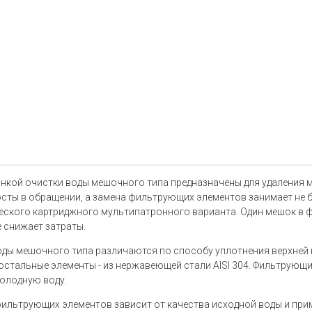
ой очистки воды мешочного типа предназначены для удаления ме
сты в обращении, а замена фильтрующих элементов занимает не б
еского картриджного мультипатронного варианта. Один мешок в 
е снижает затраты.
оды мешочного типа различаются по способу уплотнения верхней
 остальные элементы - из нержавеющей стали AISI 304. Фильтрующи
холодную воду.
ильтрующих элементов зависит от качества исходной воды и пр