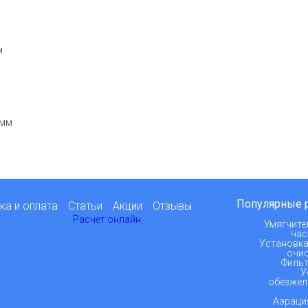
м
 мм
Популярные 
ка и оплата
Статьи
Акции
Отзывы
Расчет онлайн
Умягчите
час
Установка
очис
Фильт
У
обезжел
Аэраци