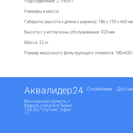
Подсоединение 2" FBSPT
Размеры и масса
Габариты (высота х длина х ширина) 186 х 150 х 665 м
Высота с учетом зоны обслуживания 920 мм
Масса 22 кг
Размер мешочного фильтрующего элемента 180х430
Аквалидер24
О компании
Достав
Московская область, г.
Видное, улица 8-я Линия,
13А, БЦ "Спутник", офис
11