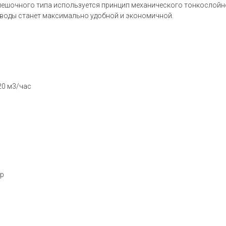
мешочного типа используется принцип механического тонкослой
 воды станет максимально удобной и экономичной.
20 м3/час
ар