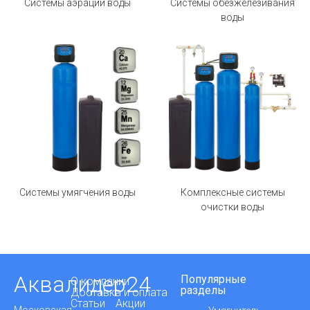
Системы аэрации воды
Системы обезжелезивания
воды
Системы умягчения воды
Комплексные системы
очистки воды
Аквалидер24
Популярные
О компании
разделы
Доставка и оплата
Статьи
Акции
Московская