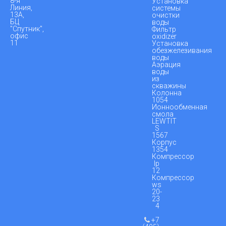
8-я
Установка
Линия,
системы
13А,
очистки
БЦ
воды
"Спутник",
Фильтр
офис
oxidizer
11
Установка
обезжелезивания
воды
Аэрация
воды
из
скважины
Колонна
1054
Ионнообменная
смола
LEWTIT
S
1567
Корпус
1354
Компрессор
lp
12
Компрессор
ws
20-
23
4
+7