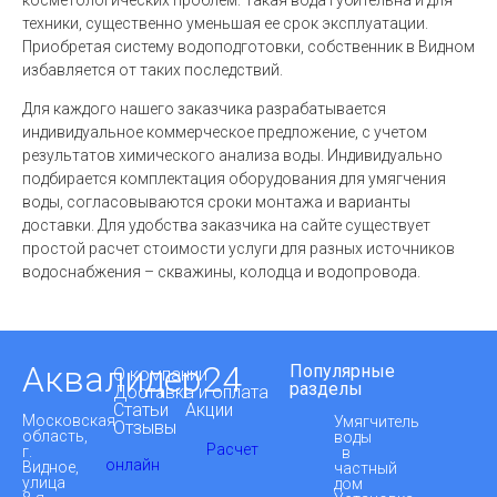
косметологических проблем. Такая вода губительна и для
техники, существенно уменьшая ее срок эксплуатации.
Приобретая систему водоподготовки, собственник в Видном
избавляется от таких последствий.
Для каждого нашего заказчика разрабатывается
индивидуальное коммерческое предложение, с учетом
результатов химического анализа воды. Индивидуально
подбирается комплектация оборудования для умягчения
воды, согласовываются сроки монтажа и варианты
доставки. Для удобства заказчика на сайте существует
простой расчет стоимости услуги для разных источников
водоснабжения – скважины, колодца и водопровода.
Аквалидер24
Популярные
О компании
разделы
Доставка и оплата
Статьи
Акции
Московская
Умягчитель
Отзывы
область,
воды
Расчет
г.
в
онлайн
Видное,
частный
улица
дом