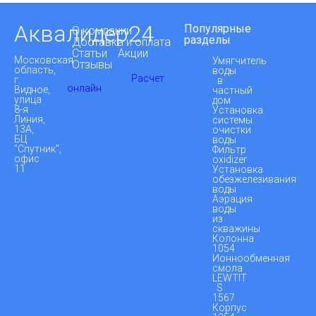
Аквалидер24
Популярные
О компании
разделы
Доставка и оплата
Статьи
Акции
Московская
Умягчитель
Отзывы
область,
воды
Расчет
г.
в
онлайн
Видное,
частный
улица
дом
8-я
Установка
Линия,
системы
13А,
очистки
БЦ
воды
"Спутник",
Фильтр
офис
oxidizer
11
Установка
обезжелезивания
воды
Аэрация
воды
из
скважины
Колонна
1054
Ионнообменная
смола
LEWTIT
S
1567
Корпус