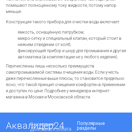
помешают полноценному току жидкости, потому напор
меньше.
Конструкция такого прибора для очистки воды включает:
емкость, оснащённую патрубком;
микро-сетку и специальный клапан, который стоит в
нижнем отведении от колб;
фиксирующий прибор и шнур для промывания и другая
автоматика (в комплектации не у любого изделия).
Перечисленны лишь несколько преимуществ
самопромываемой системы очищения воды. Если учесть
даже перечисленные выше плюсы, то становится предельно
ясно, что такой принцип очищения комфортен в применении
и доступен по цене. Подробнее у менеджера интернет-
магазина в Москве и Московской области.
Аквалидер24
Популярные
О компании
разделы
Доставка и оплата