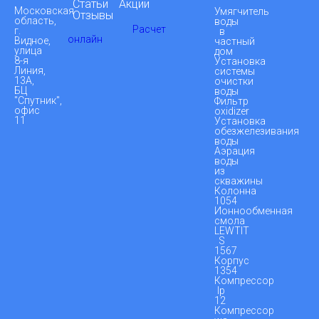
Статьи
Акции
Московская
Умягчитель
Отзывы
область,
воды
Расчет
г.
в
онлайн
Видное,
частный
улица
дом
8-я
Установка
Линия,
системы
13А,
очистки
БЦ
воды
"Спутник",
Фильтр
офис
oxidizer
11
Установка
обезжелезивания
воды
Аэрация
воды
из
скважины
Колонна
1054
Ионнообменная
смола
LEWTIT
S
1567
Корпус
1354
Компрессор
lp
12
Компрессор