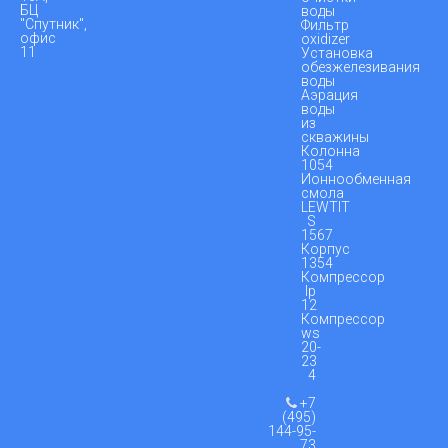
БЦ
воды
"Спутник",
Фильтр
офис
oxidizer
11
Установка
обезжелезивания
воды
Аэрация
воды
из
скважины
Колонна
1054
Ионнообменная
смола
LEWTIT
S
1567
Корпус
1354
Компрессор
lp
12
Компрессор
ws
20-
23
4
+7
(495)
144-95-
73