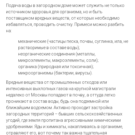
Подача воды в загородном доме может служить не только
источником здоровья для организма, но и быть
поставщиком вредных веществ, от которых необходимо
избавляться, проводить очистку. Примеси можно разбить
на:
механические (частицы песка, почвы, суглинка, ила, не
растворимые в составе воды);
неорганические соединения (металлы,
микроэлементы, макроэлементы, соли);
органика (природная или токсичная);
микроорганизмы (бактерии, вирусы).
Вредные вещества от промышленных отходов или
интенсивных выхлопных газов на крупной магистрали
недалеко от Москвы попадают в почву, а оттуда легко
проникают в состав воды, будь она подземной или
ближайшим водоемом. Активно проходит застройка
загородных территорий – бывших сельскохозяйственных
угодий, где земля пропитана агрессивными химическими
удобрениями. Яды и химикаты, накапливаясь в организме,
отравляют его, вот почему так важна тщательная