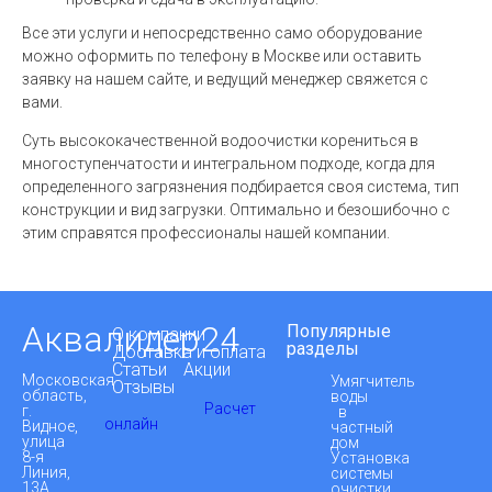
Все эти услуги и непосредственно само оборудование
можно оформить по телефону в Москве или оставить
заявку на нашем сайте, и ведущий менеджер свяжется с
вами.
Суть высококачественной водоочистки корениться в
многоступенчатости и интегральном подходе, когда для
определенного загрязнения подбирается своя система, тип
конструкции и вид загрузки. Оптимально и безошибочно с
этим справятся профессионалы нашей компании.
Аквалидер24
Популярные
О компании
разделы
Доставка и оплата
Статьи
Акции
Московская
Умягчитель
Отзывы
область,
воды
Расчет
г.
в
онлайн
Видное,
частный
улица
дом
8-я
Установка
Линия,
системы
13А,
очистки