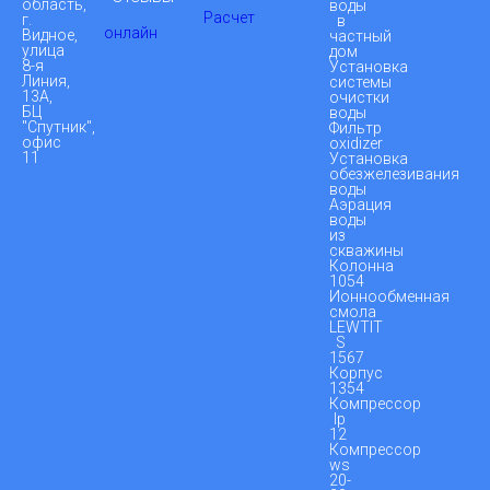
область,
воды
Расчет
г.
в
онлайн
Видное,
частный
улица
дом
8-я
Установка
Линия,
системы
13А,
очистки
БЦ
воды
"Спутник",
Фильтр
офис
oxidizer
11
Установка
обезжелезивания
воды
Аэрация
воды
из
скважины
Колонна
1054
Ионнообменная
смола
LEWTIT
S
1567
Корпус
1354
Компрессор
lp
12
Компрессор
ws
20-