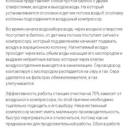
Колонна представляет собой пустой баллон с двумя
отверстиями, входом и выходом воды. На который
устанавливается оголовок и датчик потока воды.К оголовку
колонны подсоединяется воздушный компрессор.
Во время начала водозабора вода, через входное отверстие
поступает в баллон, от датчика потока поступает сигнал к
компрессору, который под давлением начинает подавать
воздух в аэрационною колонну. Нагнетаемый воздух
проходит через весь объем воды насыщая его кислородом и
выдувая неприятные запахи, которые через клапан
воздухоотделения выводятся в канализацию. Сероводород
контактируя с кислородом распадается на серу и газ. Сера
удаляется на фильтрах обезжелезивателе, а газ
улетучивается.
Эффективность работы станции очистки на 70% зависит от
воздушного компрессора, по этой причине необходимо
тщательно подходить к его выбору. Некачественный
компрессор может иметь маленькую производительность,
быстро перегреваться и отключаться, потому как не
предназначен для продолжительной работы. Сбои в работе