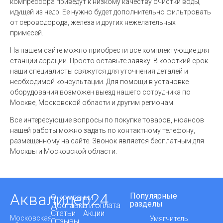
компрессора приведут к низкому качеству очистки воды,
идущей из недр. Ее нужно будет дополнительно фильтровать
от сероводорода, железа и других нежелательных
примесей.
На нашем сайте можно приобрести все комплектующие для
станции аэрации. Просто оставьте заявку. В короткий срок
наши специалисты свяжутся для уточнения деталей и
необходимой консультации. Для помощи в установке
оборудования возможен выезд нашего сотрудника по
Москве, Московской области и другим регионам.
Все интересующие вопросы по покупке товаров, нюансов
нашей работы можно задать по контактному телефону,
размещенному на сайте. Звонок является бесплатным для
Москвы и Московской области.
Аквалидер24
Популярные
О компании
разделы
Доставка и оплата
Статьи
Акции
Московская
Умягчитель
Отзывы