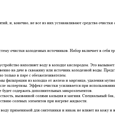
й, и, конечно, не все из них устанавливают средства очистки с
ему очистки колодезных источников. Набор включает в себя т
устройство наполняет воду в колодце кислородом. Это вызывает
твенно на даче в скважину или источник колодезной воды. Пред
о только в паре с обезжелезивателем.
ы фильтрации из колодца от железа и марганца, удаления мутно
ле экспертизы. Эффект очистки усиливается при использовании
 не будет содержать дополнительных микроэлементов.
есткость, вызванной солями кальция и магния. Специальный бак,
тствию солевых элементов при нагреве жидкости.
воду применимой для сантехники и никак не влияет на кожу и в