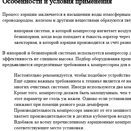
Особенности и условия применения
Процесс аэрации заключается в насыщении воды атмосферным в
сероводородом, железом и другими веществами образуются тв
напорная система, в которой компрессор нагнетает возду
безнапорная, когда вода попадает в ёмкость-аэратор чере
эжекторная, в которой аэрация производится за счёт разн
В напорной и безнапорной системах используется компрессор дл
эффективность не слишком высока. Подбор оборудования произв
предъявляются определённые требования к компрессорам для а
Настоятельно рекомендуется, чтобы подобное устройство
Ещё одним важным требованием к технике является её на
многих очистных системах. Иногда используются два ко
Кроме того, компрессор должен быть малошумным, чем тиш
этот параметр не столь уж важен. Однако если устанавл
снижают при помощи разного рода демпферов.
Производительность компрессора зависит от его мощност
хватает производительности в десятки кубометров воздух
Вдобавок ко всему перечисленному аэрационные компрес
соответствующее место установки.