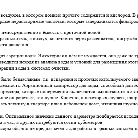
оздухом, в котором помимо прочего содержится и кислород. В р
ёрдые нерастворимые частички, которые задерживаются фильтро
х непосредственно в ёмкость с проточной водой;
з распылитель, а воздух нагнетается через рассеиватель, погружё
ости давления.
я аэрации воды. Эжекторная в нём не нуждается, она даже не тр
одится исходя из анализа воды и условий для размещения этого
эрации воды в системах очистки.
 было безмасляным, т.к. испарения и протечки используемого ма
дёжность. Аэрационный компрессор для воды, способный длител
мпрессора, которые попеременно включаются-выключаются в авт
е он работает, тем лучше. Конечно, в некоторых случаях, напр
ивать технику в квартире или в небольшом доме, излишняя шумно
и. Оптимальное значение данного параметра подбирается исходя
а в час, в других потребуются сотни кубометров.
соры обычно не предназначены для работы в грязных запылённы