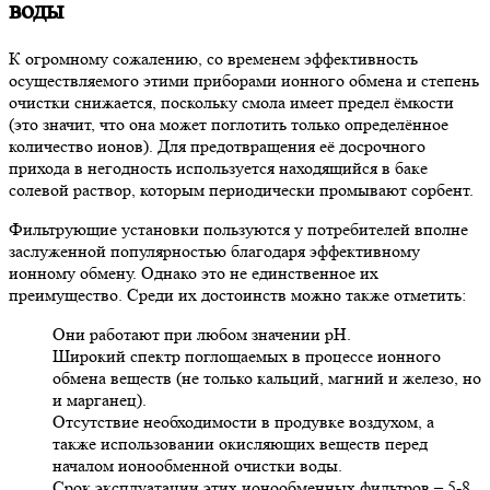
воды
К огромному сожалению, со временем эффективность
осуществляемого этими приборами ионного обмена и степень
очистки снижается, поскольку смола имеет предел ёмкости
(это значит, что она может поглотить только определённое
количество ионов). Для предотвращения её досрочного
прихода в негодность используется находящийся в баке
солевой раствор, которым периодически промывают сорбент.
Фильтрующие установки пользуются у потребителей вполне
заслуженной популярностью благодаря эффективному
ионному обмену. Однако это не единственное их
преимущество. Среди их достоинств можно также отметить:
Они работают при любом значении рН.
Широкий спектр поглощаемых в процессе ионного
обмена веществ (не только кальций, магний и железо, но
и марганец).
Отсутствие необходимости в продувке воздухом, а
также использовании окисляющих веществ перед
началом ионообменной очистки воды.
Срок эксплуатации этих ионообменных фильтров – 5-8