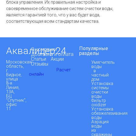
блока управления. Их правильная настройка и
своевременное обслуживание систем очистки воды,
является гарантией того, что у вас будет вода,
соответствующая всем стандартам качества.
Аквалидер24
Популярные
О компании
разделы
Доставка и оплата
Статьи
Акции
Московская
Умягчитель
Отзывы
область,
воды
Расчет
г.
в
онлайн
Видное,
частный
улица
дом
8-я
Установка
Линия,
системы
13А,
очистки
БЦ
воды
"Спутник",
Фильтр
офис
oxidizer
11
Установка
обезжелезивания
воды
Аэрация
воды
из
скважины