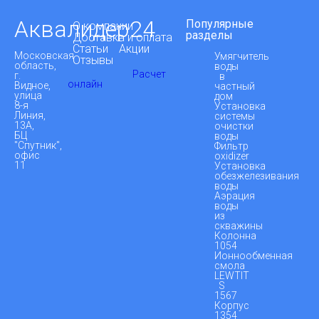
Аквалидер24
Популярные
О компании
разделы
Доставка и оплата
Статьи
Акции
Московская
Умягчитель
Отзывы
область,
воды
Расчет
г.
в
онлайн
Видное,
частный
улица
дом
8-я
Установка
Линия,
системы
13А,
очистки
БЦ
воды
"Спутник",
Фильтр
офис
oxidizer
11
Установка
обезжелезивания
воды
Аэрация
воды
из
скважины
Колонна
1054
Ионнообменная
смола
LEWTIT
S
1567
Корпус
1354