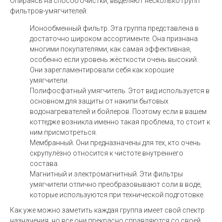
Опираясь на способ очистки, выделяют несколько групп
фильтров-умягчителей:
Ионообменный фильтр. Эта группа представлена в
достаточно широком ассортименте. Она признана
многими покупателями, как самая эффективная,
особенно если уровень жёсткости очень высокий.
Они зарегламентировали себя как хорошие
умягчители.
Полифосфатный умягчитель. Этот вид используется в
основном для защиты от накипи бытовых
водонагревателей и бойлеров. Поэтому если в вашем
коттедже возникла именно такая проблема, то стоит к
ним присмотреться.
Мембранный. Они предназначены для тех, кто очень
скрупулёзно относится к чистоте внутреннего
состава.
Магнитный и электромагнитный. Эти фильтры
умягчители отлично преобразовывают соли в воде,
которые используются при технической подготовке.
Как уже можно заметить каждая группа имеет свой спектр
назначения, но все они прекрасно справляются со своей