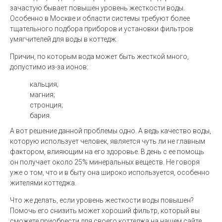
зачастую бывает повышен уровень жесткости воды.
Особенно в Москве и области системы требуют более
тщательного подбора приборов и установки фильтров
умягчителей для воды в коттедж.
Причин, по которым вода может быть жесткой много,
допустимо из-за ионов:
кальция;
магния;
стронция;
бария.
А вот решение данной проблемы одно. А ведь качество воды,
которую использует человек, является чуть ли не главным
фактором, влияющим на его здоровье. В день с ее помощь
он получает около 25% минеральных веществ. Не говоря
уже о том, что и в быту она широко используется, особенно
жителями коттеджа.
Что же делать, если уровень жесткости воды повышен?
Помочь его снизить может хороший фильтр, который вы
сможете приобрести для своего коттеджа на нашем сайте.