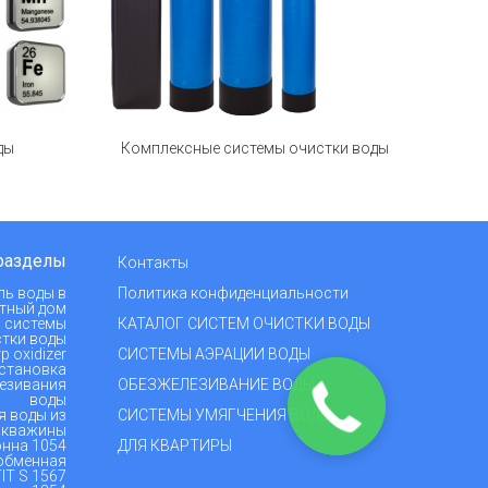
ды
Комплексные системы очистки воды
разделы
Контакты
ль воды в
Политика конфиденциальности
тный дом
 системы
КАТАЛОГ СИСТЕМ ОЧИСТКИ ВОДЫ
тки воды
р oxidizer
СИСТЕМЫ АЭРАЦИИ ВОДЫ
становка
езивания
ОБЕЗЖЕЛЕЗИВАНИЕ ВОДЫ
воды
я воды из
СИСТЕМЫ УМЯГЧЕНИЯ ВОДЫ
скважины
нна 1054
ДЛЯ КВАРТИРЫ
обменная
IT S 1567