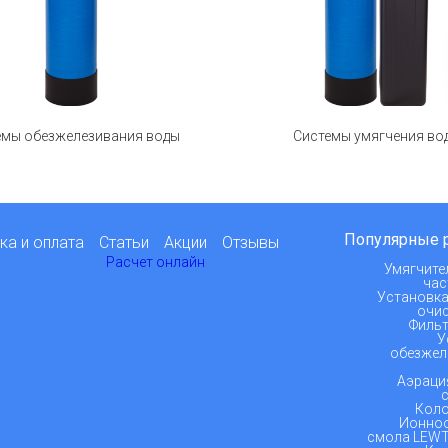
емы обезжелезивания воды
Системы умягчения во
Популярные 
ка и оплата
Статьи
Акции
Отзывы
Расчет онлайн
Умягчите
час
Установка
очис
Фильт
У
обезжел
Аэраци
Коло
Ионно
смола LEWT