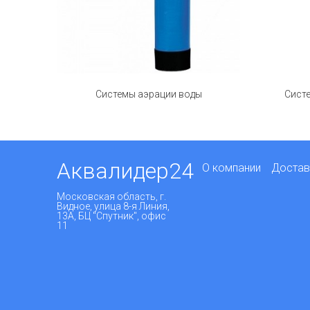
Системы аэрации воды
Сист
Аквалидер24
О компании
Достав
Московская область, г.
Видное, улица 8-я Линия,
13А, БЦ "Спутник", офис
11