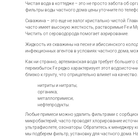
Чистая вода в коттедже – это не просто забота об ор
фильтры воды частного дома цены уточните по телеф
Скважина – это еще не залог кристально чистой. Гла
часто имеет высокую жесткость, растворимые Fе и M
Чистить от сероводорода помогает аэрирование.
Жидкость из скважины на песке и абиссинского колод
инфекционных агентов в условиях частного дома, мо
Как ни странно, артезианская вода требует большего 
переизбыток Fе редко характеризует этот водоисточн
близко к грунту, что отрицательно влияет на качество.
нитриты и нитраты;
органика;
металлопримеси;
нефтепродукты.
Любые примеси можно удалить фильтрами с сорбцион
микробактерий, часто проводят хлорирование источн
ультрафиолете, озонаторы. Обратитесь к менеджеру 
мы подберем фильтр, установку для частного дома. 