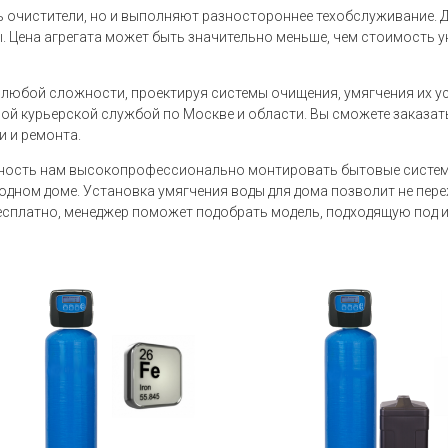
ь очистители, но и выполняют разностороннее техобслуживание. 
 Цена агрегата может быть значительно меньше, чем стоимость у
любой сложности, проектируя системы очищения, умягчения их ус
ной курьерской службой по Москве и области. Вы сможете заказат
и и ремонта.
ность нам высокопрофессионально монтировать бытовые системы
дном доме. Установка умягчения воды для дома позволит не переж
 бесплатно, менеджер поможет подобрать модель, подходящую под