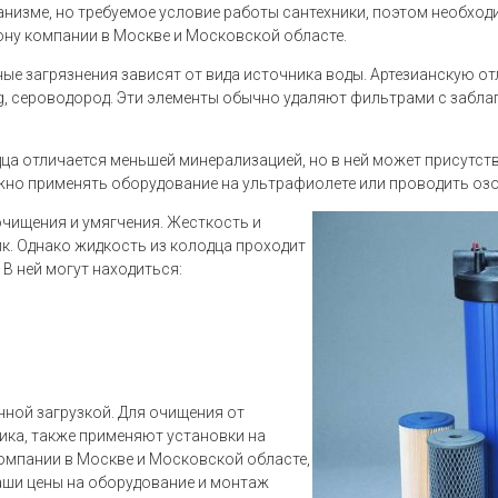
ганизме, но требуемое условие работы сантехники, поэтом необхо
ону компании в Москве и Московской областе.
вные загрязнения зависят от вида источника воды. Артезианскую о
g, сероводород. Эти элементы обычно удаляют фильтрами с забла
ца отличается меньшей минерализацией, но в ней может присутств
жно применять оборудование на ультрафиолете или проводить оз
очищения и умягчения. Жесткость и
ик. Однако жидкость из колодца проходит
 В ней могут находиться:
ной загрузкой. Для очищения от
ика, также применяют установки на
компании в Москве и Московской областе,
Наши цены на оборудование и монтаж